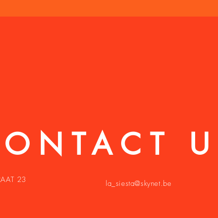
CONTACT U
AAT 23
la_siesta@skynet.be